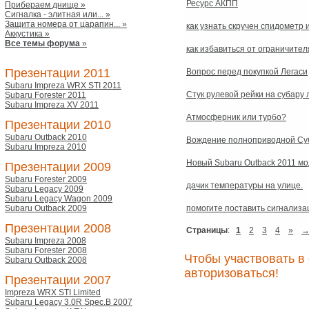
Ресурс АКПП
Прибераем днище »
Сигналка - элитная или... »
Защита номера от царапин... »
как узнать скручен спидометр 
Аккустика »
Все темы форума
»
как избавиться от ограничител
Презентации 2011
Вопрос перед покупкой Легаси
Subaru Impreza WRX STI 2011
Стук рулевой рейки на субару 
Subaru Forester 2011
Subaru Impreza XV 2011
Атмосферник или турбо?
Презентации 2010
Subaru Outback 2010
Вождение полноприводной Су
Subaru Impreza 2010
Новый Subaru Outback 2011 мо
Презентации 2009
Subaru Forester 2009
дачик температуры на улице.
Subaru Legacy 2009
Subaru Legacy Wagon 2009
Subaru Outback 2009
помогите поставить сигнализ
Презентации 2008
Страницы
:
1
2
3
4
»
Subaru Impreza 2008
Subaru Forester 2008
Чтобы участвовать 
Subaru Outback 2008
авторизоваться!
Презентации 2007
Impreza WRX STI Limited
Subaru Legacy 3.0R Spec.B 2007