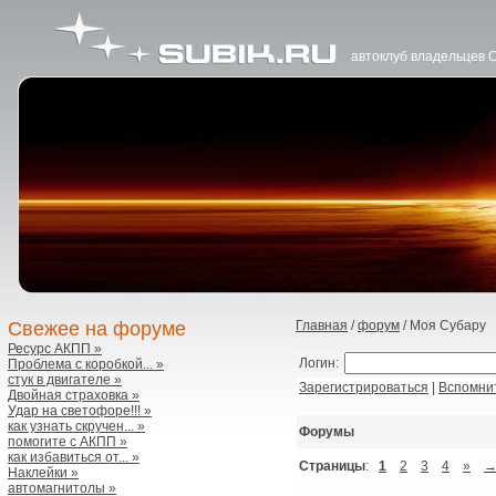
автоклуб владельцев 
Свежее на форуме
Главная
/
форум
/ Моя Субару
Ресурс АКПП »
Логин:
Проблема с коробкой... »
стук в двигателе »
Зарегистрироваться
|
Вспомни
Двойная страховка »
Удар на светофоре!!! »
как узнать скручен... »
Форумы
помогите с АКПП »
как избавиться от... »
Страницы
:
1
2
3
4
»
Наклейки »
автомагнитолы »