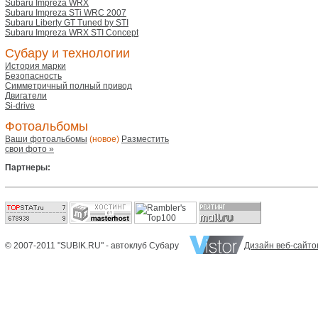
Subaru Impreza WRX
Subaru Impreza STi WRC 2007
Subaru Liberty GT Tuned by STI
Subaru Impreza WRX STI Concept
Субару и технологии
История марки
Безопасность
Симметричный полный привод
Двигатели
Si-drive
Фотоальбомы
Ваши фотоальбомы
(новое)
Разместить
свои фото »
Партнеры:
© 2007-2011 "SUBIK.RU" - автоклуб Субару
Дизайн веб-сайто